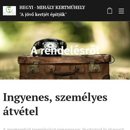
HEGYI - MIHÁLY KERTMŰHELY
"A jövő kertjét építjük"
A rendelésről
Ingyenes, személyes
átvétel
A megrendelt termékeket ingyenesen átveheted budapesti,