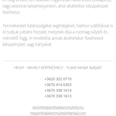
vagy velencei telephelyünkön, ahol átvételkor készpénzzel
fizethetsz.
Termékeidet futárszolgálat segítségével, házhoz szállítással is
el tudjuk juttatni hozzád, melynek díja a csomag súlytól és
mérettől függ. A rendelést annak átvételekor fizetheted
készpénzzel, vagy kártyával.
HEGYI - MIHÁLY KERTMŰHELY “A jövő kertjét építjük!”
+3620 322 0710
+3670 414 6363
+3670 338 1614
+3670 338 1613
kert@hegyimihalykertmuhely.hu
hegyimihalykertmuhely@gmail.com