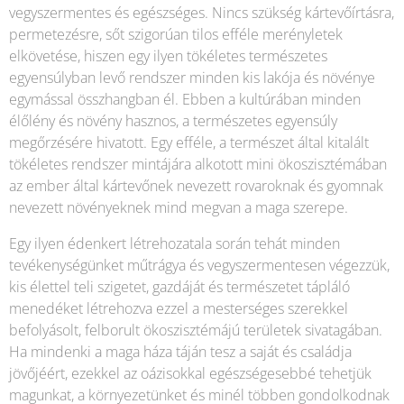
vegyszermentes és egészséges. Nincs szükség kártevőírtásra,
permetezésre, sőt szigorúan tilos efféle merényletek
elkövetése, hiszen egy ilyen tökéletes természetes
egyensúlyban levő rendszer minden kis lakója és növénye
egymással összhangban él. Ebben a kultúrában minden
élőlény és növény hasznos, a természetes egyensúly
megőrzésére hivatott. Egy efféle, a természet által kitalált
tökéletes rendszer mintájára alkotott mini ökoszisztémában
az ember által kártevőnek nevezett rovaroknak és gyomnak
nevezett növényeknek mind megvan a maga szerepe.
Egy ilyen édenkert létrehozatala során tehát minden
tevékenységünket műtrágya és vegyszermentesen végezzük,
kis élettel teli szigetet, gazdáját és természetet tápláló
menedéket létrehozva ezzel a mesterséges szerekkel
befolyásolt, felborult ökoszisztémájú területek sivatagában.
Ha mindenki a maga háza táján tesz a saját és családja
jövőjéért, ezekkel az oázisokkal egészségesebbé tehetjük
magunkat, a környezetünket és minél többen gondolkodnak