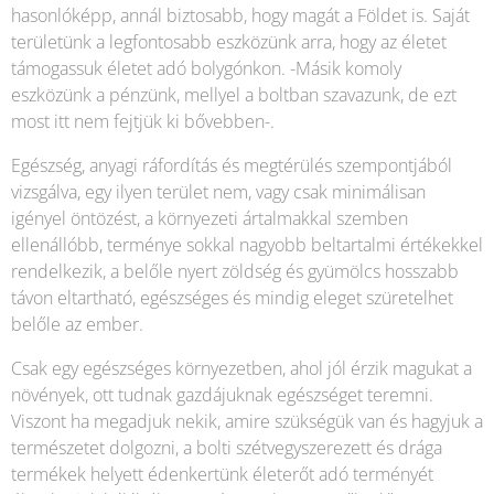
hasonlóképp, annál biztosabb, hogy magát a Földet is. Saját
területünk a legfontosabb eszközünk arra, hogy az életet
támogassuk életet adó bolygónkon. -Másik komoly
eszközünk a pénzünk, mellyel a boltban szavazunk, de ezt
most itt nem fejtjük ki bővebben-.
Egészség, anyagi ráfordítás és megtérülés szempontjából
vizsgálva, egy ilyen terület nem, vagy csak minimálisan
igényel öntözést, a környezeti ártalmakkal szemben
ellenállóbb, terménye sokkal nagyobb beltartalmi értékekkel
rendelkezik, a belőle nyert zöldség és gyümölcs hosszabb
távon eltartható, egészséges és mindig eleget szüretelhet
belőle az ember.
Csak egy egészséges környezetben, ahol jól érzik magukat a
növények, ott tudnak gazdájuknak egészséget teremni.
Viszont ha megadjuk nekik, amire szükségük van és hagyjuk a
természetet dolgozni, a bolti szétvegyszerezett és drága
termékek helyett édenkertünk életerőt adó terményét