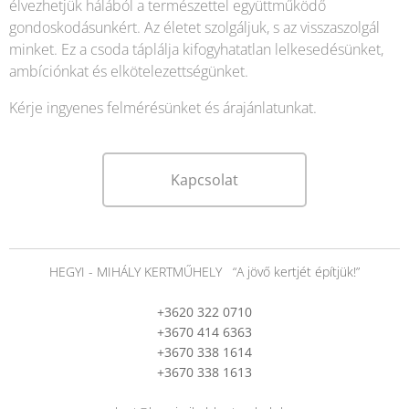
élvezhetjük hálából a természettel együttműködő
gondoskodásunkért. Az életet szolgáljuk, s az visszaszolgál
minket. Ez a csoda táplálja kifogyhatatlan lelkesedésünket,
ambíciónkat és elkötelezettségünket.
Kérje ingyenes felmérésünket és árajánlatunkat.
Kapcsolat
HEGYI - MIHÁLY KERTMŰHELY “A jövő kertjét építjük!”
+3620 322 0710
+3670 414 6363
+3670 338 1614
+3670 338 1613