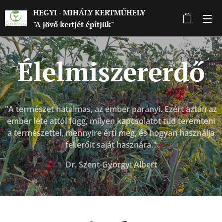
HEGYI - MIHÁLY KERTMŰHELY
"A jövő kertjét építjük"
Élelmiszererdő
"A természet hatalmas, az ember parányi.
Ezért aztán az
ember léte attól függ, milyen kapcsolatot tud teremteni
a természettel, mennyire érti meg, és hogyan használja
fel erőit saját hasznára."
Dr. Szent-Györgyi Albert