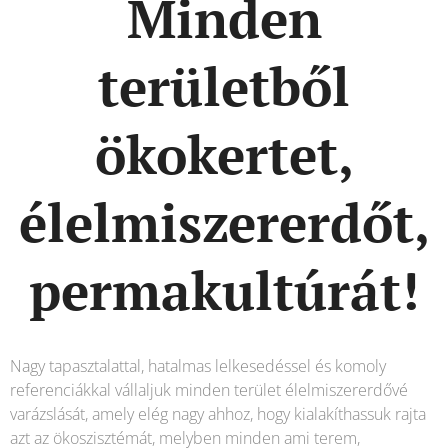
Minden
területből
ökokertet,
élelmiszererdőt,
permakultúrát!
Nagy tapasztalattal, hatalmas lelkesedéssel és komoly
referenciákkal vállaljuk minden terület élelmiszererdővé
varázslását, amely elég nagy ahhoz, hogy kialakíthassuk rajta
azt az ökoszisztémát, melyben minden ami terem,