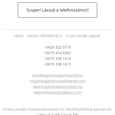
Szuper! Lássuk a telefonszámot!
HEGYI - MIHÁLY KERTMŰHELY “A jövő kertjét építjük!”
+3620 322 0710
+3670 414 6363
+3670 338 1614
+3670 338 1613
kert@hegyimihalykertmuhely.hu
hegyimihalykertmuhely@gmail.com
www.hegyimihalykertmuhely.hu
www.kertepitesbudapest.com
Professzionális munkaeszközeinket és robotfűnyíróinkat partnerünk,
a
Wieszt Sixth Gépek Kft.