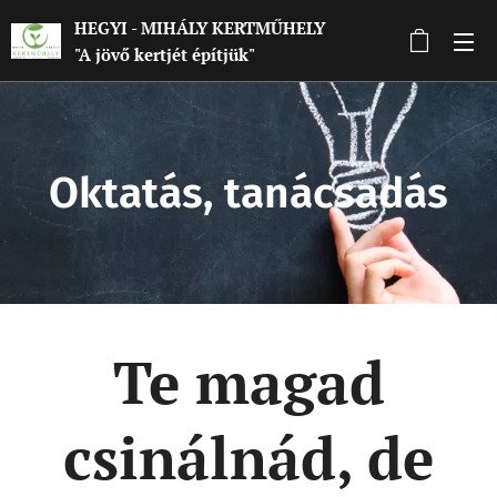
HEGYI - MIHÁLY KERTMŰHELY
"A jövő kertjét építjük"
Oktatás, tanácsadás
Te magad
csinálnád, de