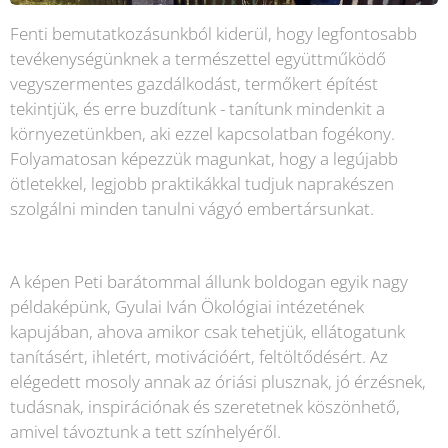
Fenti bemutatkozásunkból kiderül, hogy legfontosabb
tevékenységünknek a természettel együttműködő
vegyszermentes gazdálkodást, termőkert építést
tekintjük, és erre buzdítunk - tanítunk mindenkit a
környezetünkben, aki ezzel kapcsolatban fogékony.
Folyamatosan képezzük magunkat, hogy a legújabb
ötletekkel, legjobb praktikákkal tudjuk naprakészen
szolgálni minden tanulni vágyó embertársunkat.
A képen Peti barátommal állunk boldogan egyik nagy
példaképünk, Gyulai Iván Ökológiai intézetének
kapujában, ahova amikor csak tehetjük, ellátogatunk
tanításért, ihletért, motivációért, feltöltődésért. Az
elégedett mosoly annak az óriási plusznak, jó érzésnek,
tudásnak, inspirációnak és szeretetnek köszönhető,
amivel távoztunk a tett színhelyéről.