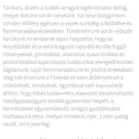
Tanítani, átadni a tudást az egyik legfontosabb dolog,
melyet életünk során tehetünk. Ezt teszi bolygónkon
minden élőlény egészen a sejtek szintjéig a fejlődése és
fennmaradása érdekében. Történelmünk során először
kerültünk mi emberek olyan helyzetbe, hogy az
Anyafölddel és a velünk együtt rajta élő és tőle függő
növényekkel, gombákkal, állatokkal, eukariótákkal és
prokariótákkal kapcsolatos tudásunkat elengedhetetlen
tágítanunk, saját fennmaradásunk és jövőnk érdekében.
Meg kell értenünk a Földnek és ezen élőlényeknek a
működését, törekvését, egymással való kapcsolatát
ahhoz, hogy hibás tudásunkra alapozott kizsákmányoló
mezőgazdaságunk tovább gyakorlása helyett, a
természettel együttműködő, virágzó gazdálkodást
hozhassunk létre, mellyel mindenki nyer, s nem pedig
veszít, mint jelenleg.