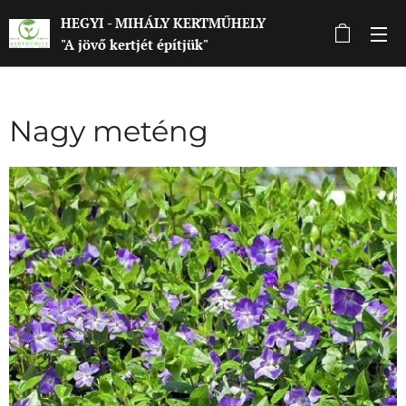
HEGYI - MIHÁLY KERTMŰHELY
"A jövő kertjét építjük"
Nagy meténg