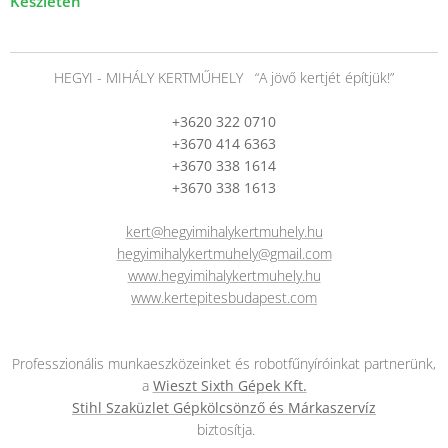
Készleten
HEGYI - MIHÁLY KERTMŰHELY “A jövő kertjét építjük!”
+3620 322 0710
+3670 414 6363
+3670 338 1614
+3670 338 1613
kert@hegyimihalykertmuhely.hu
hegyimihalykertmuhely@gmail.com
www.hegyimihalykertmuhely.hu
www.kertepitesbudapest.com
Professzionális munkaeszközeinket és robotfűnyíróinkat partnerünk,
a
Wieszt Sixth Gépek Kft.
Stihl Szaküzlet Gépkölcsönző és Márkaszervíz
biztosítja.