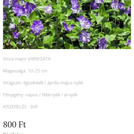
Vinca major VARIEGATA
Magassága: 10-25 cm
Virágszín: égszíínkék / április-május nyílik
Fényigény: napos / félárnyék / árnyék
KISZERELÉS : 9x9
800
Ft